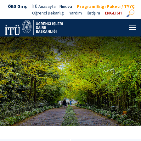
ÖBS Giriş
İTÜ Anasayfa
Ninova
Program Bilgi Paketi / TYYÇ
Öğrenci Dekanlığı
Yardım
İletişim
ENGLISH